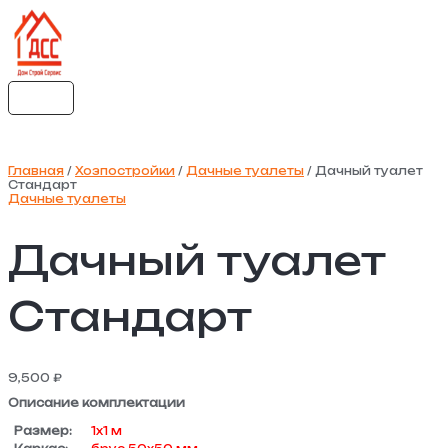
ГЛАВНОЕ
Перейти
Количество
МЕНЮ
к
товара
содержимому
Дачный
туалет
Стандарт
Главная
/
Хозпостройки
/
Дачные туалеты
/ Дачный туалет
Стандарт
Дачные туалеты
Дачный туалет
Стандарт
9,500
₽
Описание комплектации
Размер:
1х1 м