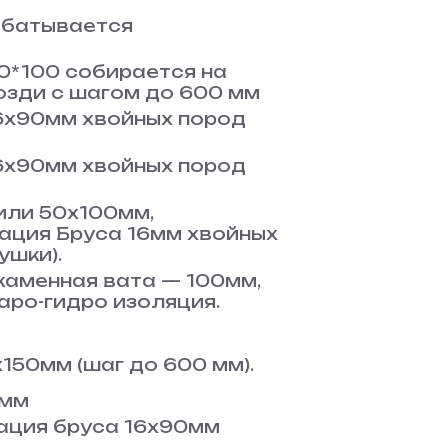
абатывается
0*100 собирается на
озди с шагом до 600 мм
6х90мм хвойных пород
6х90мм хвойных пород
или 50х100мм,
ция Бруса 16мм хвойных
ушки).
каменная вата — 100мм,
аро-гидро изоляция.
150мм (шаг до 600 мм).
8мм
ация бруса 16х90мм