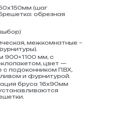
50х150мм (шаг
брешетка: обрезная
 выбор)
ическая, межкомнатные –
фурнитуры).
 900×1100 мм, с
клопакетом, цвет —
е с подоконником ПВХ,
ливом и фурнитурой.
ация бруса 16х90мм
 устанавливаются
ешетки.