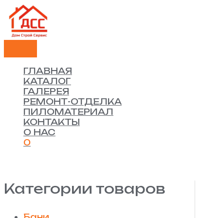
ГЛАВНОЕ
Перейти
Количество
МЕНЮ
к
товара
содержимому
Каркасный
дом
7*9
с
террасой
ГЛАВНАЯ
КАТАЛОГ
ГАЛЕРЕЯ
РЕМОНТ-ОТДЕЛКА
ПИЛОМАТЕРИАЛ
КОНТАКТЫ
О НАС
0
Категории товаров
Бани