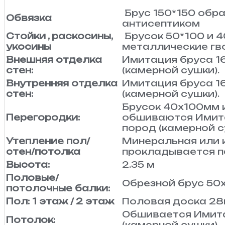
Брус 150*150 обр
Обвязка
антисептиком
Стойки , раскосины,
Брусок 50*100 и 4
укосины
металлические гв
Внешняя отделка
Имитация бруса 1
стен:
(камерной сушки).
Внутренняя отделка
Имитация бруса 1
стен:
(камерной сушки).
Брусок 40х100мм 
Перегородки:
обшиваются Имита
пород (камерной с
Утепление пол/
Минеральная или 
стен/потолка
прокладывается п
Высота:
2.35 м
Половые/
Обрезной брус 50х
потолочные балки:
Пол: 1 этаж / 2 этаж
Половая доска 2
Обшивается Имит
Потолок:
(камерной сушки).