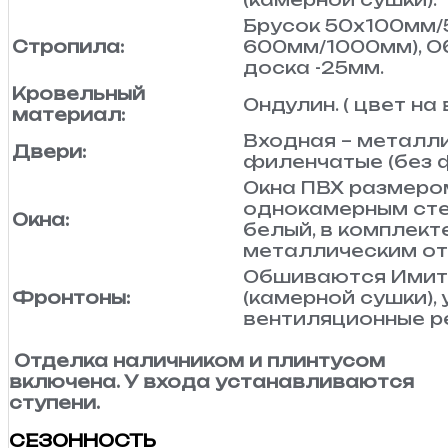
Брусок 50х100мм/
Стропила:
600мм/1000мм), О
доска -25мм.
Кровельный
Ондулин. ( цвет на
материал:
Входная – металл
Двери:
филенчатые (без 
Окна ПВХ размером
однокамерным сте
Окна:
белый, в комплект
металлическим от
Обшиваются Имит
Фронтоны:
(камерной сушки),
вентиляционные р
Отделка наличником и плинтусом
включена. У входа устанавливаются
ступени.
СЕЗОННОСТЬ